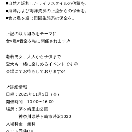
■自然と調和したライフスタイルの啓蒙を。
■海洋および海洋資源の上流からの保全を。
■食と農を通じ田園生態系の保全を。
上記の取り組みをテーマに、
食×農×音楽を軸に開催されます🎶
老若男女、大人から子供まで
愛犬も一緒に楽しめるイベントです🐶
会場にてお待ちしております🌿
📍詳細情報
日程：2023年11月3日（金）
開催時間：10:00〜16:00
場所：茅ヶ崎里山公園
神奈川県茅ヶ崎市芹沢1030
入場料金：無料
ペット同伴OK