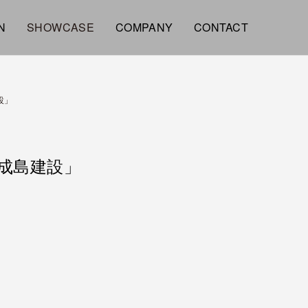
N
SHOWCASE
COMPANY
CONTACT
設」
成島建設」