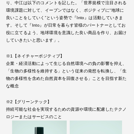
り、中江は以下のコメントを記した。「世界規模で注⽬される
環境課題に対して、イーブンではなく、ポジティブに“地球に
良いことをしていく”という姿勢で『Into』は活動していきま
す。そして『Into』が⽇常を暮らす皆様のパートナーとしてお
役に⽴てるよう、地球環境を意識した良い商品を作り、お届け
していきたいと思います」。
※1【ネイチャーポジティブ】
企業・経済活動によって⽣じる⾃然環境への負の影響を抑え、
「⽣物の多様性を維持する」という従来の発想を転換し、「⽣
物の多様性を含めた⾃然資本を回復させる」ことを⽬指す新た
な概念
※2【グリーンテック】
持続可能な社会を実現するための資源や環境に配慮したテクノ
ロジーまたはサービスのこと