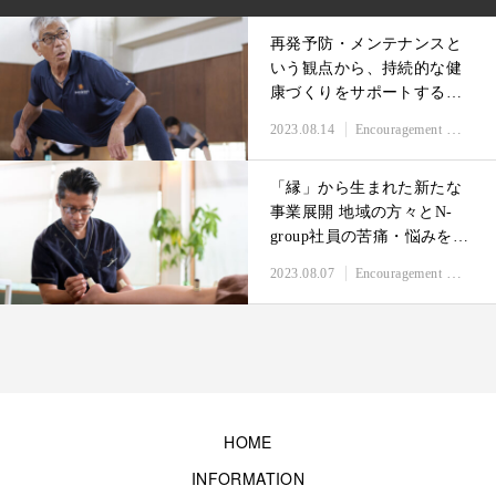
再発予防・メンテナンスと
いう観点から、持続的な健
康づくりをサポートする
「はなまる教室」
2023.08.14
Encouragement 自身と希望を創る
「縁」から生まれた新たな
事業展開 地域の方々とN-
group社員の苦痛・悩みを癒
す、「からだ鍼灸整骨院」
2023.08.07
Encouragement 自身と希望を創る
HOME
INFORMATION