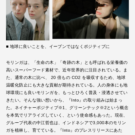
■ 地球に良いことを、イーブンではなくポジティブに
モリンガは、「⽣命の⽊」「奇跡の⽊」とも呼ばれる栄養価の
⾼いスーパーフード素材で、近年世界的に注⽬されている。ま
た、通常の⽊に⽐べ、 20 倍もの CO2 を吸収するため、地球
温暖化防⽌にも⼤きな貢献が期待されている。⼈の⾝体にも地
球環境にも良いモリンガを、もっとひろく普及・浸透させてい
きたい。そんな強い想いから、『Into』の取り組みは始まっ
た。ネイチャーポジティブ※1、グリーンテック※2という概念
を本気でリアライズしていく、という使命感もあった。現在、
グループ代表の中江哲也は、インドネシアで3,000本のモリン
ガを植林し、育てている。『Into』のプレスリリースにあた